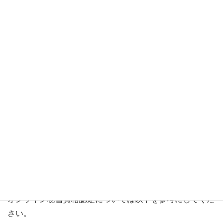
一般的な秘書業務をオンライン上で行う資格です。ビジネ
スマンの交通・ホテル予約、会食時の店舗リサーチ、スケ
ジュール調整やメール対応など、雇用主から求められる要
項をチャットにて対応します。在宅・リモートワークとし
て注目を集めている資格です。
試験概要
オンライン秘書資格認定については以下を参考にしてくだ
さい。